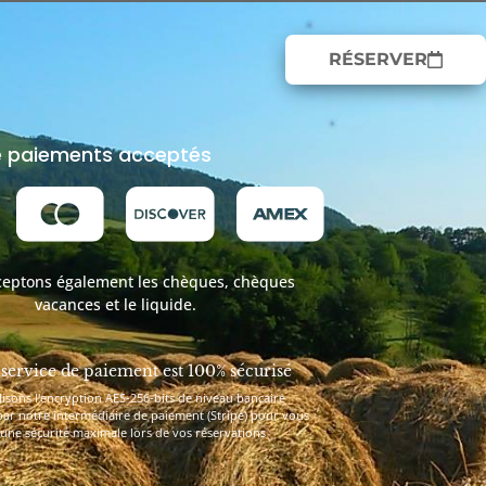
RÉSERVER
 paiements acceptés
eptons également les chèques, chèques
vacances et le liquide.
service de paiement est 100% sécurisé
lisons l'encryption AES-256-bits de niveau bancaire
par notre intermédiaire de paiement (Stripe) pour vous
 une sécurité maximale lors de vos réservations