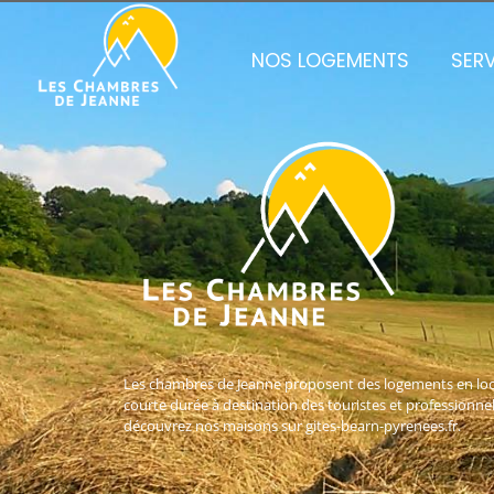
NOS LOGEMENTS
SER
Les chambres de Jeanne proposent des logements en lo
courte durée à destination des touristes et professionnel
découvrez nos maisons sur gites-bearn-pyrenees.fr.