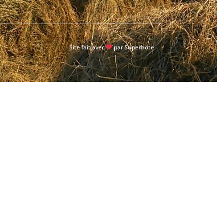
Site fait avec
par
Superhote