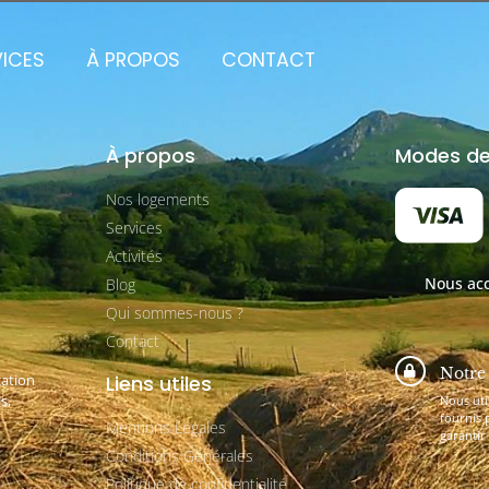
VICES
À PROPOS
CONTACT
À propos
Modes de
Nos logements
Services
Activités
Nous acc
Blog
Qui sommes-nous ?
Contact
Notre 
cation
Liens utiles
s,
Nous uti
fournis 
Mentions Légales
garantir
Conditions Générales
Politique de confidentialité